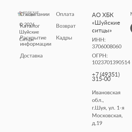
О компании
Оплата
АО ХБК
«Шуйские
© 2026
Каталог
Возврат
ситцы»
Шуйские
Раскрытие
Кадры
Ситцы
ИНН:
информации
3706008060
Доставка
ОГРН:
1023701390514
+7 (49351)
315-00
Ивановская
обл.,
г.Шуя, ул. 1-я
Московская,
д.19