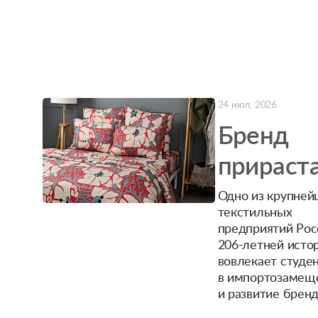
благода
"Шуйск
ситцам"
24 июл, 2026
Бренд
прираст
молоды
Одно из крупней
текстильных
таланта
предприятий Рос
206-летней исто
вовлекает студе
в импортозамещ
и развитие бренд