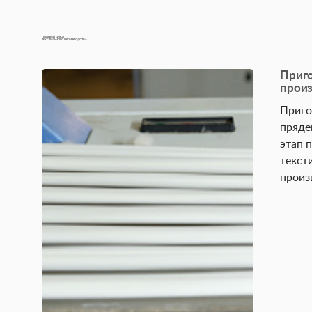
ПОЛНЫЙ ЦИКЛ
ТЕКСТИЛЬНОГО ПРОИЗВОДСТВА
Приг
прои
Приго
пряде
этап 
текст
произ