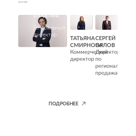
МЫ НА СВЯЗИ
АННА
БОГАДЕЛИНА
Генеральный
директор
ТАТЬЯНА
СЕРГЕЙ
СМИРНОВА
ОРЛОВ
Коммерческий
Директор
директор
по
региональным
продажам
ПОДРОБНЕЕ