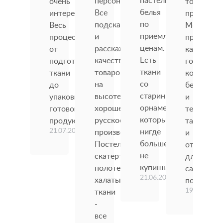
персоналом.
очень
товары
белья
Все
интересно!!
производи
по
подскажут
Весь
Можно
приемлемым
и
процесс
приобрес
ценам.
расскажут,
от
как
Есть
качество
подготовки
готовые
ткани
товаров
ткани
комплект
со
на
до
белья,
старинным
высоте,
упаковки
и
орнаментом,
хорошее
готовой
текстиля,
которые
русское
продукции
так
21.07.2026
нигде
производство.
и
больше
Постель,
отрезы
не
скатерти,
для
купишь.
полотенца,
самостоя
21.06.2026
халаты,
пошива.
19.06.2026
ткани
-
все