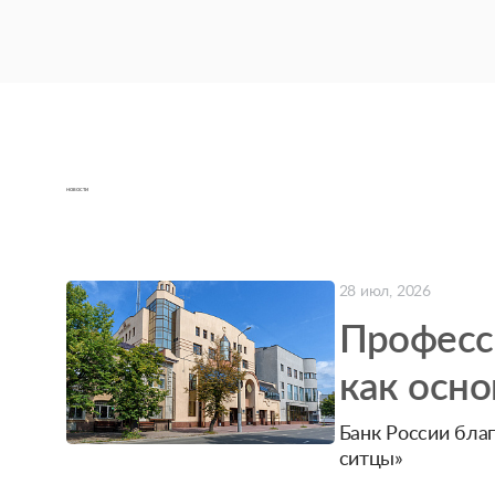
НОВОСТИ
28 июл, 2026
Професс
как осно
пониман
Банк России бла
ситцы»
России 