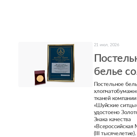
21 июл, 2026
Постель
белье со
знаком
Постельное бель
хлопчатобумажн
качества
тканей компании
«Шуйские ситцы
удостоено Золот
Знака качества
«Всероссийская 
(III тысячелетие).