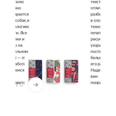
текстилю
текстилю
отлично
отлично
разбирается
разбирается
в способах и
в способах и
технологиях
технологиях
печати. Все
печати. Все
рисунки и
рисунки и
узоры на
узоры на
постельном
постельном
белье — это
белье — это
его работа.
его работа.
Надеемся,
Надеемся,
вам
вам
понравится!
понравится!
01
/
12