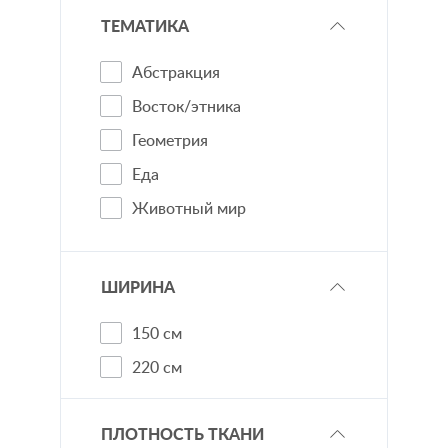
Красный
ТЕМАТИКА
Оранжевый
Абстракция
Розовый
Восток/этника
Серый
Геометрия
Синий
Еда
Фиолетовый
Животный мир
Черный
Зимняя тематика
Космос
ШИРИНА
Мелкий рисунок
150 см
Морская тематика
220 см
Однотонный
Пейсли/узоры/вензеля
ПЛОТНОСТЬ ТКАНИ
Персонаж