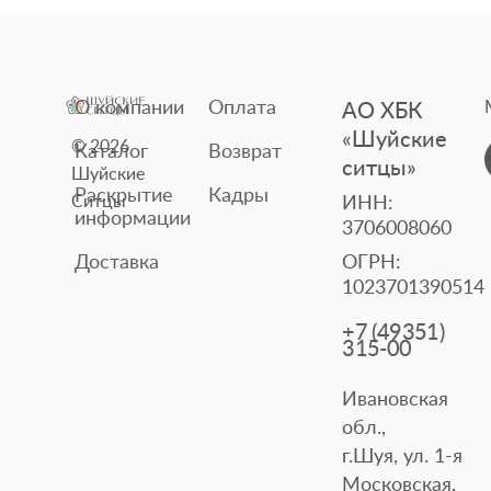
О компании
Оплата
АО ХБК
«Шуйские
© 2026
Каталог
Возврат
ситцы»
Шуйские
Раскрытие
Кадры
Ситцы
ИНН:
информации
3706008060
Доставка
ОГРН:
1023701390514
+7 (49351)
315-00
Ивановская
обл.,
г.Шуя, ул. 1-я
Московская,