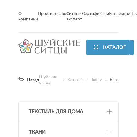
О
Производство
Ситцы-
Сертификаты
Коллекции
Пр
компании
эксперт
КАТАЛОГ
Шуйские
Каталог
Ткани
Бязь
Назад
ситцы
ТЕКСТИЛЬ ДЛЯ ДОМА
Постельное белье
ТКАНИ
Одеяла/ подушки/ покрывала