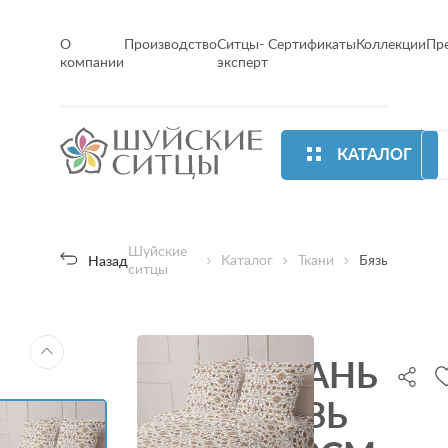
О
Производство
Ситцы-
Сертификаты
Коллекции
Пр
компании
эксперт
КАТАЛОГ
Шуйские
Каталог
Ткани
Бязь
Назад
ситцы
ТКАНЬ
БЯЗЬ