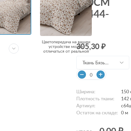
150СМ
21444-
1
Цветопередача на вашем
305,30 ₽
устройстве может
отличаться от реальной
Ткань Бязь
150см 21444-1
с64шв/с64шв
Ширина:
150 
Плотность ткани:
142 
Артикул:
с64
Остаток на складе:
0
м
0,00 ₽