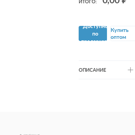
ИТОГО:
Доступно
Купить
по
оптом
предзаказу
ОПИСАНИЕ
Бязь ГОСТ - хлопковая
износостойкая ткань
повышенной плотности -
142г/м2. Долговечная и
гипоаллергенная бязь ГО
от компании "Шуйские
ситцы" не линяет, не
закатывается и сохраняет