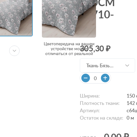
150СМ
21710-
1
Цветопередача на вашем
305,30 ₽
устройстве может
отличаться от реальной
Ткань Бязь
150см 21710-1
с64шв/с64шв
Ширина:
150 
Плотность ткани:
142 
Артикул:
с64
Остаток на складе:
0
м
0,00 ₽