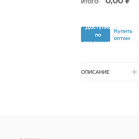
ИТОГО:
Доступно
Купить
по
оптом
предзаказу
ОПИСАНИЕ
Бязь ГОСТ - хлопковая
износостойкая ткань
повышенной плотности -
142г/м2. Долговечная и
гипоаллергенная бязь ГО
от компании "Шуйские
ситцы" не линяет, не
закатывается и сохраняет