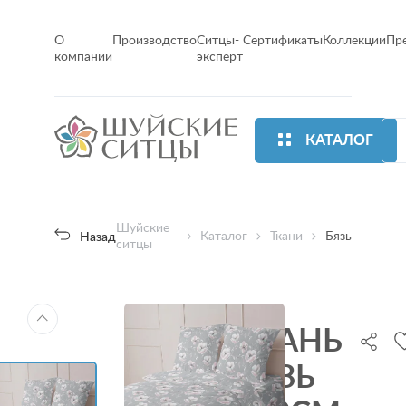
О
Производство
Ситцы-
Сертификаты
Коллекции
Пр
компании
эксперт
КАТАЛОГ
Шуйские
Каталог
Ткани
Бязь
Назад
ситцы
ТКАНЬ
БЯЗЬ