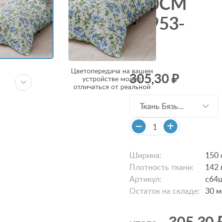
150СМ
21953-
1
Цветопередача на вашем
305,30 ₽
устройстве может
отличаться от реальной
Ткань Бязь
150см 21953-1
с64шв/с64шв
Ширина:
150 
Плотность ткани:
142 
Артикул:
с64
Остаток на складе:
30
м
305,30 