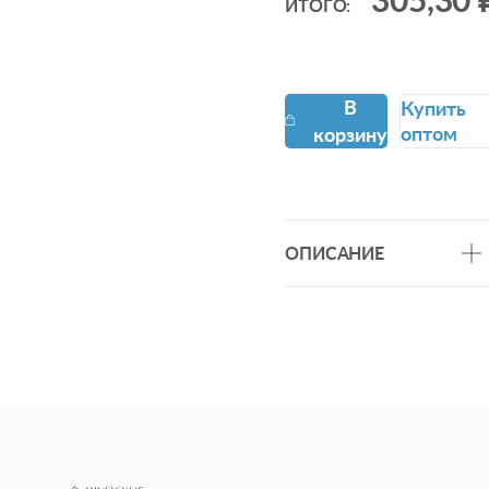
ИТОГО:
В
Купить
оптом
корзину
ОПИСАНИЕ
Бязь ГОСТ - хлопковая
износостойкая ткань
повышенной плотности -
142г/м2. Долговечная и
гипоаллергенная бязь ГО
от компании "Шуйские
ситцы" не линяет, не
закатывается и сохраняет