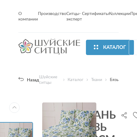
О
Производство
Ситцы-
Сертификаты
Коллекции
Пр
компании
эксперт
КАТАЛОГ
Шуйские
Каталог
Ткани
Бязь
Назад
ситцы
ТКАНЬ
БЯЗЬ