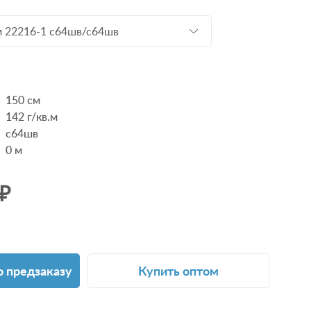
м 22216-1 с64шв/с64шв
150 см
142 г/кв.м
с64шв
0
м
 ₽
о предзаказу
Купить оптом