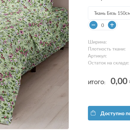
Ткань Бязь 150с
Ширина:
Плотность ткани:
Артикул:
Остаток на складе:
0,00
ИТОГО:
Доступно п