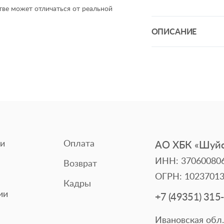
ве может отличаться от реальной
ОПИСАНИЕ
Бязь ГОСТ - хлопко
142г/м2. Долговечн
"Шуйские ситцы" не 
многочисленных сти
эстетичный вид, со
обработки. Трендов
современные, стиль
постельного белья 
и
Оплата
АО ХБК «Шуйс
на разных устройств
ИНН: 37060080
Возврат
ОГРН: 1023701
Кадры
ии
+7 (49351) 315
Ивановская обл.