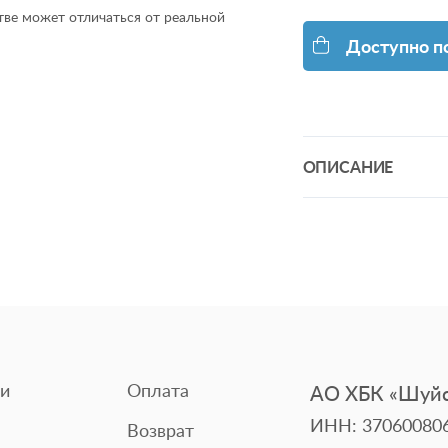
ве может отличаться от реальной
Доступно п
ОПИСАНИЕ
Коллекция вафельны
практичной хлопков
коллекции "SPA", в
идеально подходят 
влагу и быстро сох
аксессуаром и отли
массаже.
и
Оплата
АО ХБК «Шуйс
ИНН: 37060080
Возврат