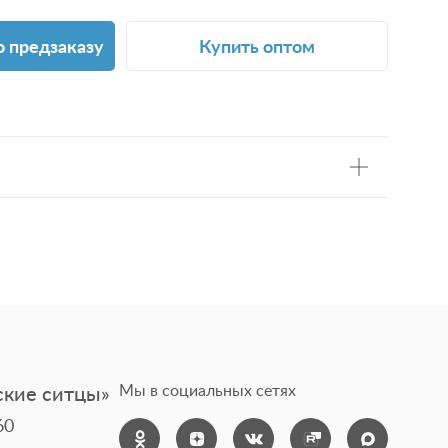
о предзаказу
Купить оптом
х халатов и полотенец из экологически чистой и
ой ткани декоративной структуры. Полотенца из
 однотонных оттенках и с разнообразными дизайнами,
для бани, сауны и спортзала, прекрасно впитывают
нут. Трендовые однотонные халаты станут классным
чным подарком для релакса в ванной, хаммаме, на
кие ситцы»
Мы в социальных сетях
60