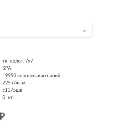
тк. полот. 7х7
SPA
19950 королевский синий
225 г/кв.м
с1175шв
0
шт
 ₽