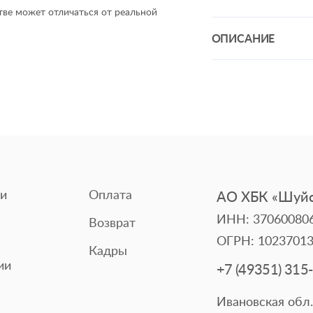
ве может отличаться от реальной
ОПИСАНИЕ
Мягкий ассортимент
Стеганое одеяло по
Одеяло из коллекци
сезона, сохраняя к
не жарко летом, что
Наполнитель - поло
только поддерживае
время сохранять объ
и
Оплата
АО ХБК «Шуйс
машине при темпера
ИНН: 37060080
Возврат
ОГРН: 1023701
Кадры
ии
+7 (49351) 315
Ивановская обл.