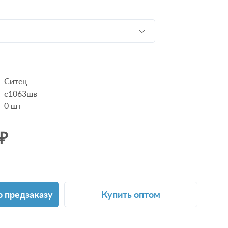
Ситец
с1063шв
0
шт
 ₽
о предзаказу
Купить оптом