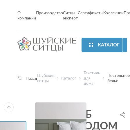
О
Производство
Ситцы-
Сертификаты
Коллекции
Пр
компании
эксперт
КАТАЛОГ
Текстиль
Шуйские
Постельное
Каталог
для
Назад
ситцы
белье
дома
КПБ
ЭКОДОМ