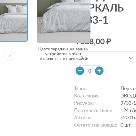
ПЕРКАЛЬ
9733-1
4 658,00 ₽
Цветопередача на вашем
устройстве может
2сп
отличаться от реальной
Ткань:
Перка
Коллекция:
ЭКОД
Рисунок:
9733-
Плотность ткани:
124 г/
Артикул:
с2001
Остаток на складе:
0
шт