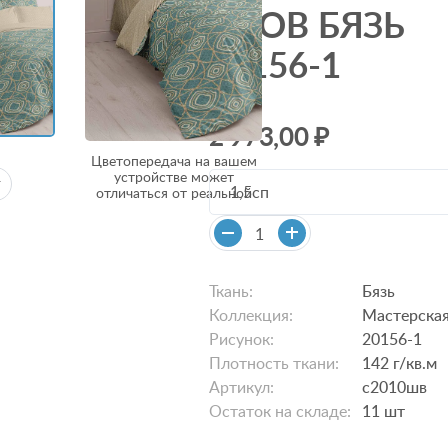
СНОВ БЯЗЬ
20156-1
2 973,00 ₽
Цветопередача на вашем
устройстве может
1,5сп
отличаться от реальной
Ткань:
Бязь
Коллекция:
Мастерская
Рисунок:
20156-1
Плотность ткани:
142 г/кв.м
Артикул:
с2010шв
Остаток на складе:
11
шт