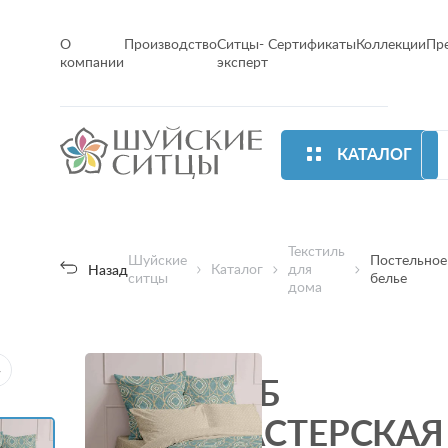
О
Производство
Ситцы-
Сертификаты
Коллекции
Пр
компании
эксперт
КАТАЛОГ
Текстиль
Шуйские
Постельное
Каталог
для
Назад
ситцы
белье
дома
КПБ
МАСТЕРСКАЯ