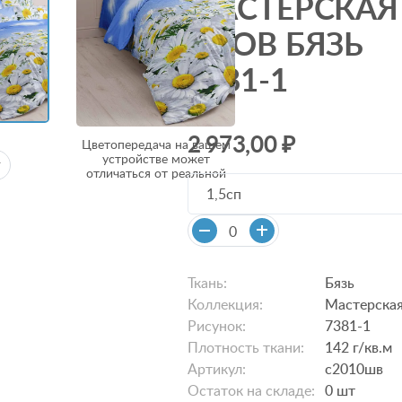
МАСТЕРСКАЯ
СНОВ БЯЗЬ
7381-1
2 973,00 ₽
Цветопередача на вашем
устройстве может
отличаться от реальной
1,5сп
Ткань:
Бязь
Коллекция:
Мастерская
Рисунок:
7381-1
Плотность ткани:
142 г/кв.м
Артикул:
с2010шв
Остаток на складе:
0
шт