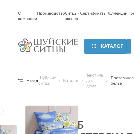
О
Производство
Ситцы-
Сертификаты
Коллекции
Пр
компании
эксперт
КАТАЛОГ
Текстиль
Шуйские
Постельное
Каталог
для
Назад
ситцы
белье
дома
Хит
КПБ