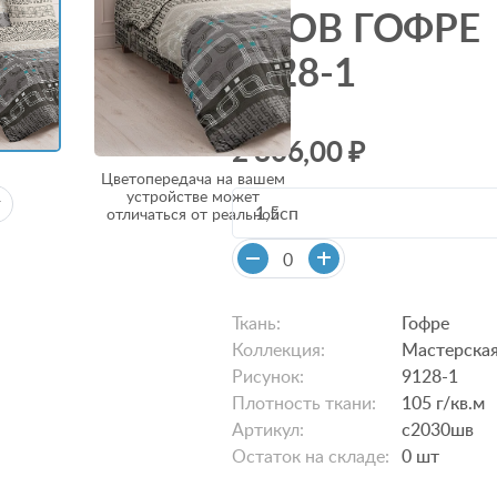
СНОВ ГОФРЕ
9128-1
2 806,00 ₽
Цветопередача на вашем
устройстве может
1,5сп
отличаться от реальной
Ткань:
Гофре
Коллекция:
Мастерская
Рисунок:
9128-1
Плотность ткани:
105 г/кв.м
Артикул:
с2030шв
Остаток на складе:
0
шт