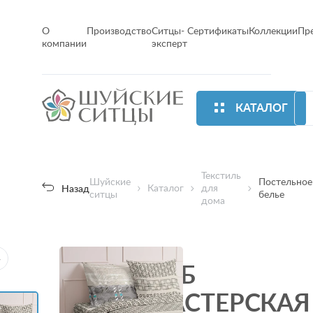
О
Производство
Ситцы-
Сертификаты
Коллекции
Пр
компании
эксперт
КАТАЛОГ
Текстиль
Шуйские
Постельное
Каталог
для
Назад
ситцы
белье
дома
КПБ
МАСТЕРСКАЯ