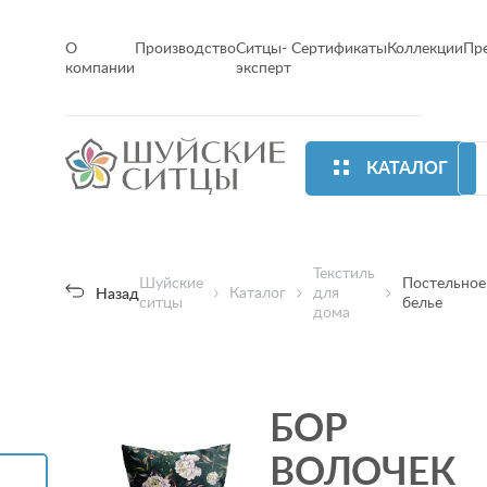
О
Производство
Ситцы-
Сертификаты
Коллекции
Пр
компании
эксперт
КАТАЛОГ
Текстиль
Шуйские
Постельное
Каталог
для
Назад
ситцы
белье
дома
НАБОР
НАВОЛОЧЕК