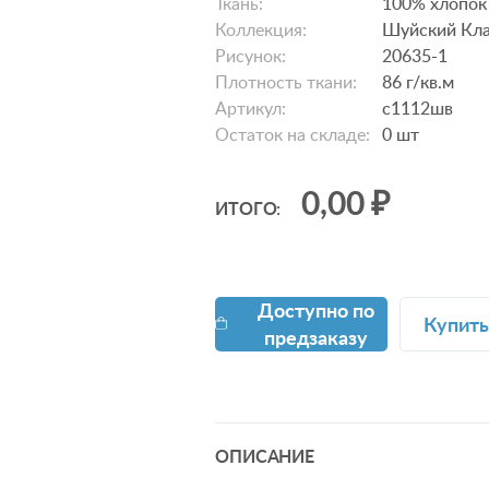
Ткань:
100% хлопок
Коллекция:
Шуйский Кла
Рисунок:
20635-1
Плотность ткани:
86 г/кв.м
Артикул:
с1112шв
Остаток на складе:
0
шт
0,00 ₽
ИТОГО:
Доступно по
Купить
предзаказу
ОПИСАНИЕ