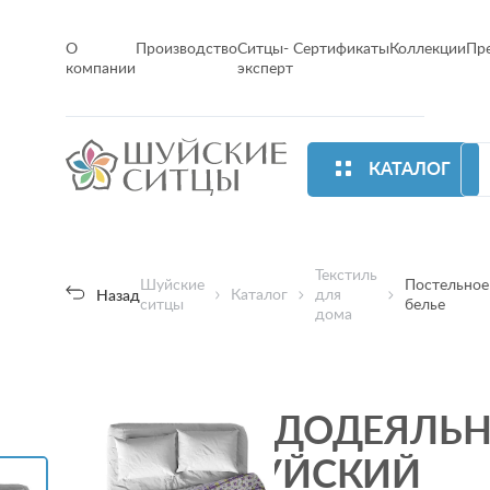
О
Производство
Ситцы-
Сертификаты
Коллекции
Пр
компании
эксперт
КАТАЛОГ
Текстиль
Шуйские
Постельное
Каталог
для
Назад
ситцы
белье
дома
ПОДОДЕЯЛЬ
ШУЙСКИЙ