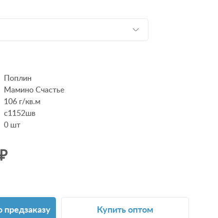
Поплин
Мамино Счастье
106 г/кв.м
с1152шв
0
шт
 ₽
о предзаказу
Купить оптом