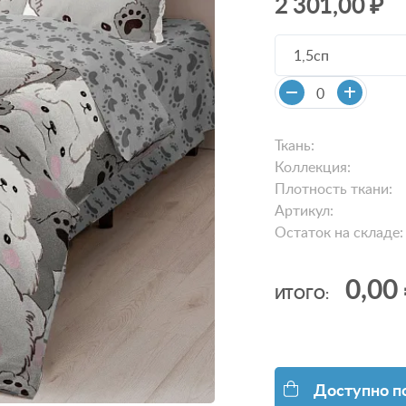
2 301,00 ₽
1,5сп
Ткань:
Коллекция:
Плотность ткани:
Артикул:
Остаток на складе:
0,00
ИТОГО:
Доступно п