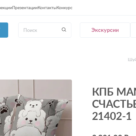
лекции
Презентации
Контакты
Конкурс
Экскурсии
Г
Шуй
КПБ М
СЧАСТЬ
21402-1