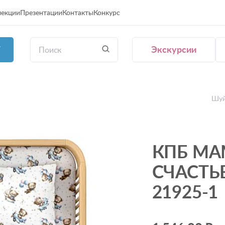
лекции
Презентации
Контакты
Конкурс
Экскурсии
Г
Шуй
КПБ М
СЧАСТЬ
21925-1