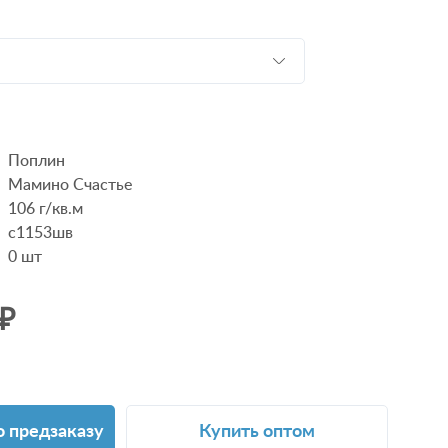
Поплин
Мамино Счастье
106 г/кв.м
с1153шв
0
шт
 ₽
о предзаказу
Купить оптом