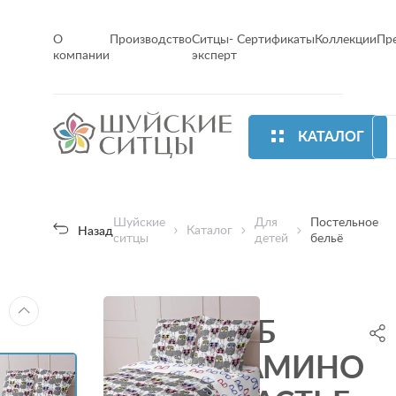
О
Производство
Ситцы-
Сертификаты
Коллекции
Пр
компании
эксперт
КАТАЛОГ
Шуйские
Для
Постельное
Каталог
Назад
ситцы
детей
бельё
КПБ
МАМИНО