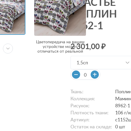
СЧАСТЬЕ
ПОПЛИН
8962-1
Цветопередача на вашем
2 301,00 ₽
устройстве может
отличаться от реальной
1,5сп
Ткань:
Попли
Коллекция:
Мамино
Рисунок:
8962-1
Плотность ткани:
106 г/к
Артикул:
с1152
Остаток на складе:
0
шт