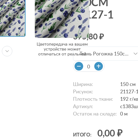
150СМ
21127-1
375,80 ₽
Цветопередача на вашем
устройстве может
Ткань Рогожка 150см
отличаться от реальной
21127-1 с1383шв/
с1383шв
Ширина:
150 см
Рисунок:
21127-
Плотность ткани:
192 г/к
Артикул:
с1383ш
Остаток на складе:
0
м
0,00 ₽
ИТОГО: