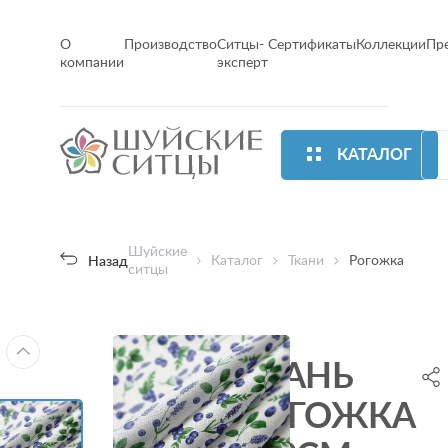
О
Производство
Ситцы-
Сертификаты
Коллекции
Пр
компании
эксперт
КАТАЛОГ
Шуйские
Каталог
Ткани
Рогожка
Назад
ситцы
ТКАНЬ
РОГОЖКА