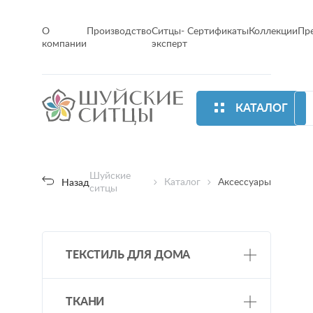
О
Производство
Ситцы-
Сертификаты
Коллекции
Пр
компании
эксперт
КАТАЛОГ
Шуйские
Каталог
Аксессуары
Назад
ситцы
ТЕКСТИЛЬ ДЛЯ ДОМА
Постельное белье
ТКАНИ
Одеяла/ подушки/ покрывала