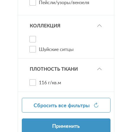
Пейсли/узоры/вензеля
Персонаж
Платочная
КОЛЛЕКЦИЯ
Праздник
Пэчворк
Шуйские ситцы
Сюжет
Урбан
ПЛОТНОСТЬ ТКАНИ
Флора
Цветы
116 г/кв.м
Сбросить все фильтры
Применить