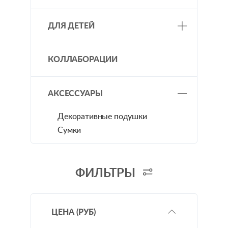
Для кухни
Бязь
Для ванной
ДЛЯ ДЕТЕЙ
Поплин
Ситец
Постельное бельё
Перкаль
КОЛЛАБОРАЦИИ
Батист
Рогожка
АКСЕССУАРЫ
Полотенечная
Фланель
Декоративные подушки
Тик
Сумки
ФИЛЬТРЫ
ЦЕНА
(РУБ)