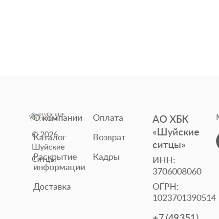
О компании
Оплата
АО ХБК
«Шуйские
© 2026
Каталог
Возврат
ситцы»
Шуйские
Раскрытие
Кадры
Ситцы
ИНН:
информации
3706008060
Доставка
ОГРН:
1023701390514
+7 (49351)