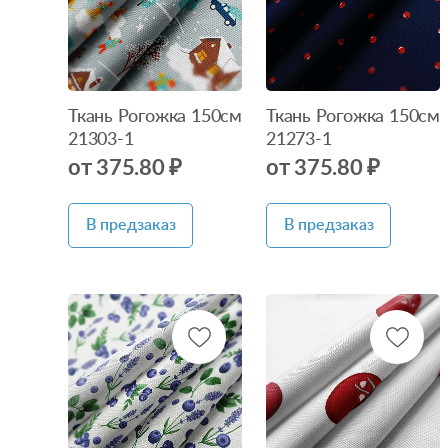
Ткань Рогожка 150см
Ткань Рогожка 150см
21303-1
21273-1
от 375.80 ₽
от 375.80 ₽
В предзаказ
В предзаказ
Нет в
Нет в
наличии
наличии