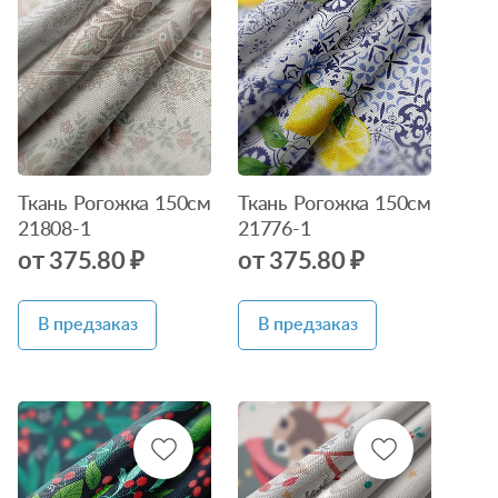
Нет в
Нет в
наличии
наличии
Ткань Рогожка 150см
Ткань Рогожка 150см
21808-1
21776-1
от 375.80 ₽
от 375.80 ₽
В предзаказ
В предзаказ