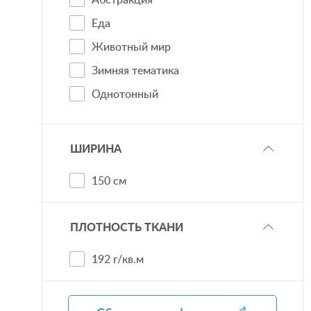
Синий
Еда
Фиолетовый
Животный мир
Зимняя тематика
Однотонный
Пейсли/узоры/вензеля
Персонаж
ШИРИНА
Праздник
150 см
Сюжет
Флора
ПЛОТНОСТЬ ТКАНИ
Цветы
192 г/кв.м