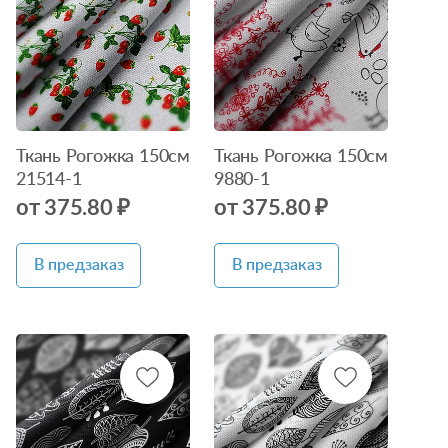
Нет в
Нет в
наличии
наличии
Ткань Рогожка 150см
Ткань Рогожка 150см
21514-1
9880-1
от 375.80 ₽
от 375.80 ₽
В предзаказ
В предзаказ
Нет в
Нет в