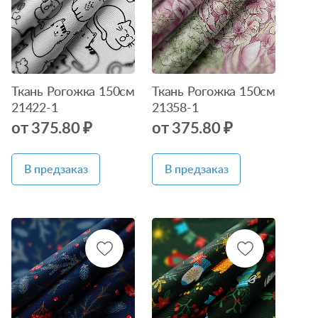
Ткань Рогожка 150см
Ткань Рогожка 150см
21422-1
21358-1
от 375.80 ₽
от 375.80 ₽
В предзаказ
В предзаказ
Нет в
Нет в
наличии
наличии