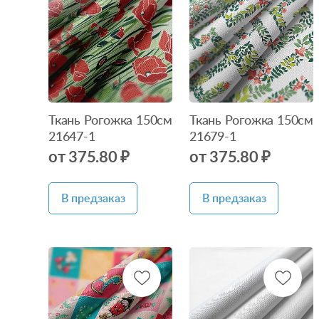
Нет в
Нет в
наличии
наличии
Ткань Рогожка 150см
Ткань Рогожка 150см
21647-1
21679-1
от 375.80 ₽
от 375.80 ₽
В предзаказ
В предзаказ