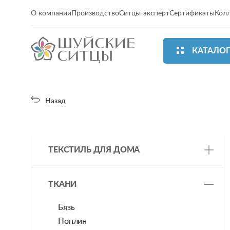
О компании
Производство
Ситцы-эксперт
Сертификаты
Кол
КАТАЛО
Назад
ТЕКСТИЛЬ ДЛЯ ДОМА
Постельное белье
ТКАНИ
Одеяла/ подушки/ покрывала
Для кухни
Бязь
Для ванной
Поплин