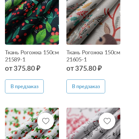
Нет в
Нет в
наличии
наличии
Ткань Рогожка 150см
Ткань Рогожка 150см
21589-1
21605-1
от 375.80 ₽
от 375.80 ₽
В предзаказ
В предзаказ